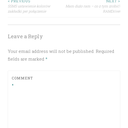
Post
< PREVIOUS
NEXT >
SSMS ustawienie kolorów
Mam dużo ram – co z tym zrobić?
zakładki per połączenie
RAMDrive!
navigation
Leave a Reply
Your email address will not be published.
Required
fields are marked
*
COMMENT
*