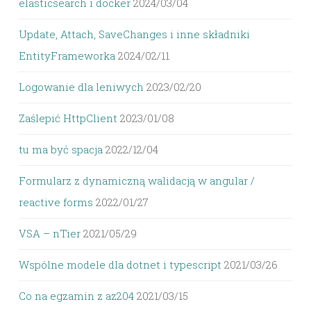
elasticsearch i docker
2024/03/04
Update, Attach, SaveChanges i inne składniki
EntityFrameworka
2024/02/11
Logowanie dla leniwych
2023/02/20
Zaślepić HttpClient
2023/01/08
tu ma być spacja
2022/12/04
Formularz z dynamiczną walidacją w angular /
reactive forms
2022/01/27
VSA – nTier
2021/05/29
Wspólne modele dla dotnet i typescript
2021/03/26
Co na egzamin z az204
2021/03/15