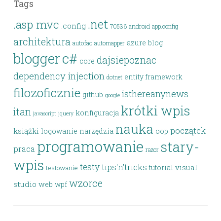
Tags
.net
.asp mvc
.config
android
70536
app.config
architektura
azure
blog
autofac
automapper
blogger
c#
dajsiepoznac
core
dependency injection
entity framework
dotnet
filozoficznie
isthereanynews
github
google
krótki wpis
itan
konfiguracja
javascript
jquery
nauka
początek
książki
logowanie
narzędzia
oop
programowanie
stary-
praca
razor
wpis
testy
tips'n'tricks
visual
tutorial
testowanie
wzorce
studio
web
wpf