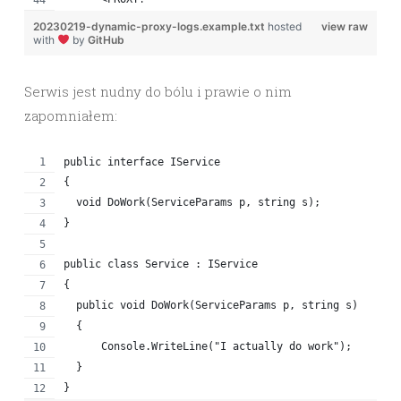
20230219-dynamic-proxy-logs.example.txt
hosted
view raw
with
by
GitHub
Serwis jest nudny do bólu i prawie o nim
zapomniałem:
public interface IService
{
  void DoWork(ServiceParams p, string s);
}
public class Service : IService
{
  public void DoWork(ServiceParams p, string s)
  {
      Console.WriteLine("I actually do work");
  }
}