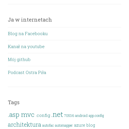
Ja w internetach
Blog na Facebooku
Kanał na youtube
Mój github
Podcast Ostra Piła
Tags
.net
.asp mvc
.config
android
70536
app.config
architektura
azure
blog
autofac
automapper