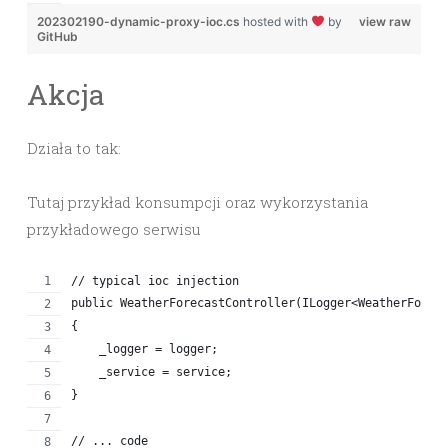
202302190-dynamic-proxy-ioc.cs
hosted with
by
view raw
GitHub
Akcja
Działa to tak:
Tutaj przykład konsumpcji oraz wykorzystania
przykładowego serwisu
// typical ioc injection
public WeatherForecastController(ILogger<WeatherForec
{
    _logger = logger;
    _service = service;
}
// ... code