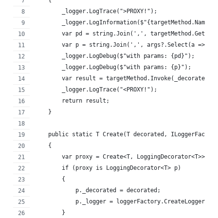
    {
        _logger.LogTrace(">PROXY!");
        _logger.LogInformation($"{targetMethod.Name}"
        var pd = string.Join(',', targetMethod.GetPar
        var p = string.Join(',', args?.Select(a => Ne
        _logger.LogDebug($"with params: {pd}");
        _logger.LogDebug($"with params: {p}");
        var result = targetMethod.Invoke(_decorated, 
        _logger.LogTrace("<PROXY!");
        return result;
    }
    public static T Create(T decorated, ILoggerFactor
    {
        var proxy = Create<T, LoggingDecorator<T>>();
        if (proxy is LoggingDecorator<T> p)
        {
            p._decorated = decorated;
            p._logger = loggerFactory.CreateLogger<T>
        }