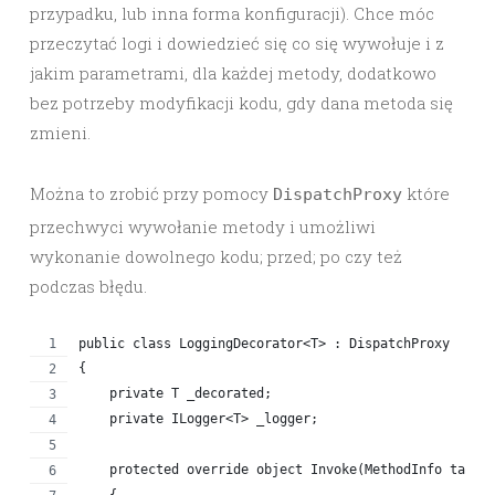
przypadku, lub inna forma konfiguracji). Chce móc
przeczytać logi i dowiedzieć się co się wywołuje i z
jakim parametrami, dla każdej metody, dodatkowo
bez potrzeby modyfikacji kodu, gdy dana metoda się
zmieni.
Można to zrobić przy pomocy
które
DispatchProxy
przechwyci wywołanie metody i umożliwi
wykonanie dowolnego kodu; przed; po czy też
podczas błędu.
public class LoggingDecorator<T> : DispatchProxy
{
    private T _decorated;
    private ILogger<T> _logger;
    protected override object Invoke(MethodInfo targe