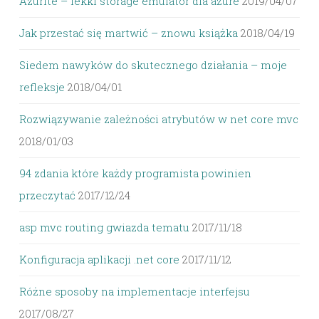
Azurite – lekki storage emulator dla azure
2019/04/07
Jak przestać się martwić – znowu książka
2018/04/19
Siedem nawyków do skutecznego działania – moje
refleksje
2018/04/01
Rozwiązywanie zależności atrybutów w net core mvc
2018/01/03
94 zdania które każdy programista powinien
przeczytać
2017/12/24
asp mvc routing gwiazda tematu
2017/11/18
Konfiguracja aplikacji .net core
2017/11/12
Różne sposoby na implementacje interfejsu
2017/08/27