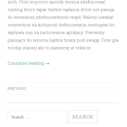
nich. Otóż w prosty sposób można zdefiniować
routing
, który łapać będzie żądania, które nie pasują
do wcześniej zdefiniowanych reguł. Należy uważać
oczywiście na kolejność definiowania
routingów
, bo
wpływa ona na zachowanie aplikacji. Pierwszy
pasujący do wzorca, będzie brany pod uwagę. Core gra
trochę inaczej ale to zaznaczę w tekście.
Continue reading
→
Posts
PREVIOUS
navigation
Search
for: