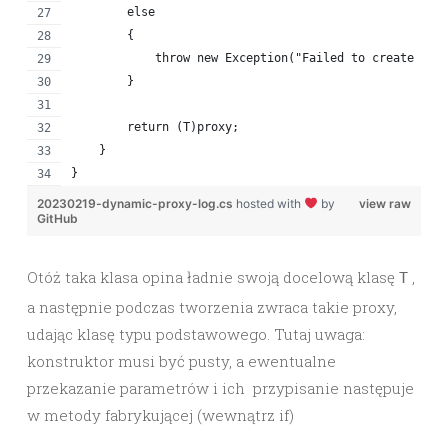
        else
        {
            throw new Exception("Failed to create pro
        }
        return (T)proxy;
    }
}
20230219-dynamic-proxy-log.cs
hosted with
by
view raw
GitHub
Otóż taka klasa opina ładnie swoją docelową klasę
,
T
a następnie podczas tworzenia zwraca takie proxy,
udając klasę typu podstawowego. Tutaj uwaga:
konstruktor musi być pusty, a ewentualne
przekazanie parametrów i ich przypisanie następuje
w metody fabrykującej (wewnątrz if)