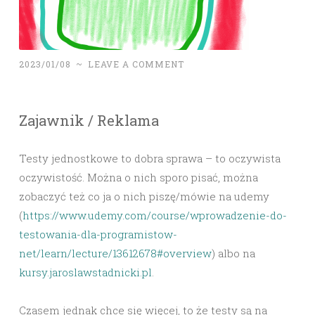
2023/01/08
~
LEAVE A COMMENT
Zajawnik / Reklama
Testy jednostkowe to dobra sprawa – to oczywista
oczywistość. Można o nich sporo pisać, można
zobaczyć też co ja o nich piszę/mówie na udemy
(
https://www.udemy.com/course/wprowadzenie-do-
testowania-dla-programistow-
net/learn/lecture/13612678#overview
) albo na
kursy.jaroslawstadnicki.pl
.
Czasem jednak chce się więcej, to że testy są na