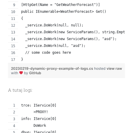
[HttpGet(Name = "GetWeatherForecast")]
public IEnumerable<WeatherForecast> Get()
{
  _service.DoWork(null, null);
  _service.DoWork(new ServiceParams(), string.Empty);
  _service.DoWork(new ServiceParams(), "asd");
  _service.DoWork(null, "asd");
  // some code goes here
}
20230219-dynamic-proxy-example-of-logs.cs
hosted
view raw
with
by
GitHub
A tutaj logi:
trce: IService[0]
      >PROXY!
info: IService[0]
      DoWork
dbug: IService[0]