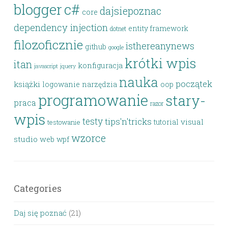
blogger
c#
dajsiepoznac
core
dependency injection
entity framework
dotnet
filozoficznie
isthereanynews
github
google
krótki wpis
itan
konfiguracja
javascript
jquery
nauka
początek
książki
logowanie
narzędzia
oop
programowanie
stary-
praca
razor
wpis
testy
tips'n'tricks
visual
tutorial
testowanie
wzorce
studio
web
wpf
Categories
Daj się poznać
(21)