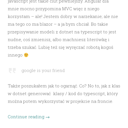
javascript jest takie ciut pewniejszy. Angular dla
mnie mocno przypomina MVC więc z niego
korzystam – ale! Jestem dobry w narzekanie; ale nie
ma tego co ma blazor – a ja bym chciał. Bo takie
przepisywanie modeli z dotnet na typescript to jest
nudne, coś zmienisz, albo machniesz literówkę i
trzeba szukać. Lubię też się wyręczać robotą kogoś
innego
google is your friend
Także poszukałem jak to ogarnąć. Co? No to, jak z klas
w dotnet generować klasy / kod do typescript, który
można potem wykorzystać w projekcie na froncie.
Continue reading
→