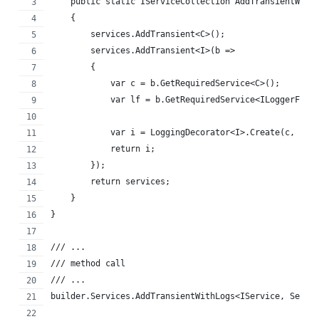
    public static IServiceCollection AddTransientWith
    {
        services.AddTransient<C>();
        services.AddTransient<I>(b =>
        {
            var c = b.GetRequiredService<C>();
            var lf = b.GetRequiredService<ILoggerFact
            var i = LoggingDecorator<I>.Create(c, lf)
            return i;
        });
        return services;
    }
}
/// ...
/// method call
/// ... 
builder.Services.AddTransientWithLogs<IService, Servi