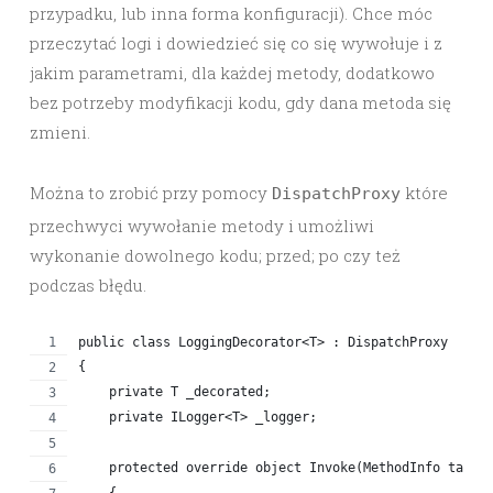
przypadku, lub inna forma konfiguracji). Chce móc
przeczytać logi i dowiedzieć się co się wywołuje i z
jakim parametrami, dla każdej metody, dodatkowo
bez potrzeby modyfikacji kodu, gdy dana metoda się
zmieni.
Można to zrobić przy pomocy
które
DispatchProxy
przechwyci wywołanie metody i umożliwi
wykonanie dowolnego kodu; przed; po czy też
podczas błędu.
public class LoggingDecorator<T> : DispatchProxy
{
    private T _decorated;
    private ILogger<T> _logger;
    protected override object Invoke(MethodInfo targe