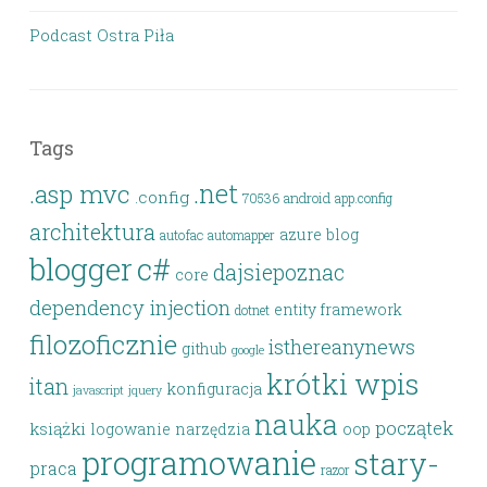
Podcast Ostra Piła
Tags
.net
.asp mvc
.config
android
70536
app.config
architektura
azure
blog
autofac
automapper
blogger
c#
dajsiepoznac
core
dependency injection
entity framework
dotnet
filozoficznie
isthereanynews
github
google
krótki wpis
itan
konfiguracja
javascript
jquery
nauka
początek
książki
logowanie
narzędzia
oop
programowanie
stary-
praca
razor