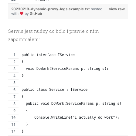
20230219-dynamic-proxy-logs.example.txt
hosted
view raw
with
by
GitHub
Serwis jest nudny do bólu i prawie o nim
zapomniałem:
public interface IService
{
  void DoWork(ServiceParams p, string s);
}
public class Service : IService
{
  public void DoWork(ServiceParams p, string s)
  {
      Console.WriteLine("I actually do work");
  }
}