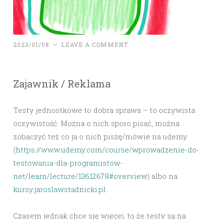
2023/01/08
~
LEAVE A COMMENT
Zajawnik / Reklama
Testy jednostkowe to dobra sprawa – to oczywista
oczywistość. Można o nich sporo pisać, można
zobaczyć też co ja o nich piszę/mówie na udemy
(
https://www.udemy.com/course/wprowadzenie-do-
testowania-dla-programistow-
net/learn/lecture/13612678#overview
) albo na
kursy.jaroslawstadnicki.pl
.
Czasem jednak chce się więcej, to że testy są na