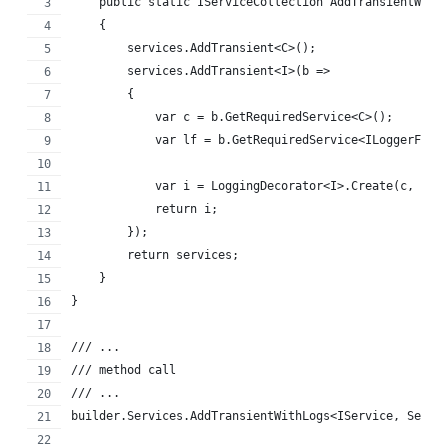
    public static IServiceCollection AddTransientWith
    {
        services.AddTransient<C>();
        services.AddTransient<I>(b =>
        {
            var c = b.GetRequiredService<C>();
            var lf = b.GetRequiredService<ILoggerFact
            var i = LoggingDecorator<I>.Create(c, lf)
            return i;
        });
        return services;
    }
}
/// ...
/// method call
/// ... 
builder.Services.AddTransientWithLogs<IService, Servi