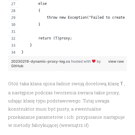
        else
        {
            throw new Exception("Failed to create pro
        }
        return (T)proxy;
    }
}
20230219-dynamic-proxy-log.cs
hosted with
by
view raw
GitHub
Otóż taka klasa opina ładnie swoją docelową klasę
,
T
a następnie podczas tworzenia zwraca takie proxy,
udając klasę typu podstawowego. Tutaj uwaga:
konstruktor musi być pusty, a ewentualne
przekazanie parametrów i ich przypisanie następuje
w metody fabrykującej (wewnątrz if)