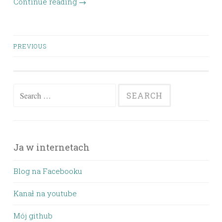
Continue reading
→
Posts
PREVIOUS
navigation
Search
for:
Ja w internetach
Blog na Facebooku
Kanał na youtube
Mój github