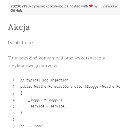
202302190-dynamic-proxy-ioc.cs
hosted with
by
view raw
GitHub
Akcja
Działa to tak:
Tutaj przykład konsumpcji oraz wykorzystania
przykładowego serwisu
// typical ioc injection
public WeatherForecastController(ILogger<WeatherForec
{
    _logger = logger;
    _service = service;
}
// ... code