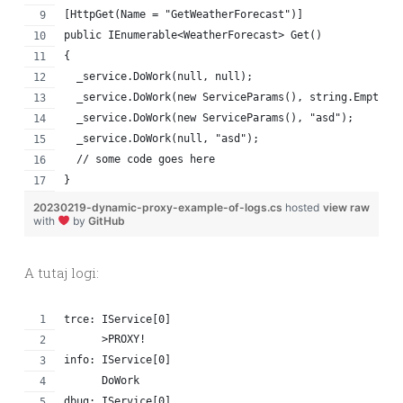
[HttpGet(Name = "GetWeatherForecast")]
public IEnumerable<WeatherForecast> Get()
{
  _service.DoWork(null, null);
  _service.DoWork(new ServiceParams(), string.Empty);
  _service.DoWork(new ServiceParams(), "asd");
  _service.DoWork(null, "asd");
  // some code goes here
}
20230219-dynamic-proxy-example-of-logs.cs
hosted
view raw
with
by
GitHub
A tutaj logi:
trce: IService[0]
      >PROXY!
info: IService[0]
      DoWork
dbug: IService[0]