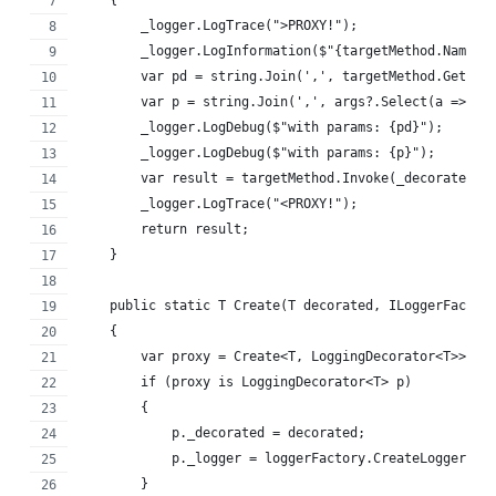
    {
        _logger.LogTrace(">PROXY!");
        _logger.LogInformation($"{targetMethod.Name}"
        var pd = string.Join(',', targetMethod.GetPar
        var p = string.Join(',', args?.Select(a => Ne
        _logger.LogDebug($"with params: {pd}");
        _logger.LogDebug($"with params: {p}");
        var result = targetMethod.Invoke(_decorated, 
        _logger.LogTrace("<PROXY!");
        return result;
    }
    public static T Create(T decorated, ILoggerFactor
    {
        var proxy = Create<T, LoggingDecorator<T>>();
        if (proxy is LoggingDecorator<T> p)
        {
            p._decorated = decorated;
            p._logger = loggerFactory.CreateLogger<T>
        }