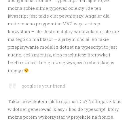
dostępna na “froncie”. Typescript ma fajne to, że
można sobie silnie typować obiekty i że ten
javascript jest takie ciut pewniejszy. Angular dla
mnie mocno przypomina MVC więc z niego
korzystam – ale! Jestem dobry w narzekanie; ale nie
ma tego co ma blazor – a ja bym chciał. Bo takie
przepisywanie modeli z dotnet na typescript to jest
nudne, coś zmienisz, albo machniesz literówkę i
trzeba szukać. Lubię też się wyręczać robotą kogoś
innego
google is your friend
Także poszukałem jak to ogarnąć. Co? No to, jak z klas
w dotnet generować klasy / kod do typescript, który
można potem wykorzystać w projekcie na froncie.