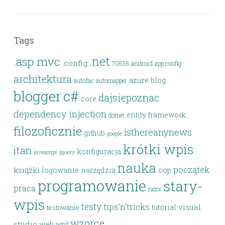
Tags
.net
.asp mvc
.config
android
70536
app.config
architektura
azure
blog
autofac
automapper
blogger
c#
dajsiepoznac
core
dependency injection
entity framework
dotnet
filozoficznie
isthereanynews
github
google
krótki wpis
itan
konfiguracja
javascript
jquery
nauka
początek
książki
logowanie
narzędzia
oop
programowanie
stary-
praca
razor
wpis
testy
tips'n'tricks
visual
tutorial
testowanie
wzorce
studio
web
wpf