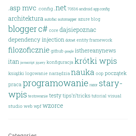
.net
.asp mvc
.config
android
70536
app.config
architektura
azure
blog
autofac
automapper
blogger
c#
dajsiepoznac
core
dependency injection
entity framework
dotnet
filozoficznie
isthereanynews
github
google
krótki wpis
itan
konfiguracja
javascript
jquery
nauka
początek
książki
logowanie
narzędzia
oop
programowanie
stary-
praca
razor
wpis
testy
tips'n'tricks
visual
tutorial
testowanie
wzorce
studio
web
wpf
Categories