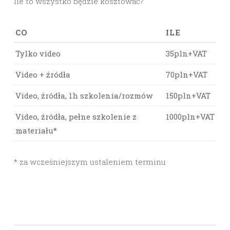
Ile to wszystko będzie kosztować?
CO
ILE
Tylko video
35pln+VAT
Video + źródła
70pln+VAT
Video, źródła, 1h szkolenia/rozmów
150pln+VAT
Video, źródła, pełne szkolenie z
1000pln+VAT
materiału*
* za wcześniejszym ustaleniem terminu